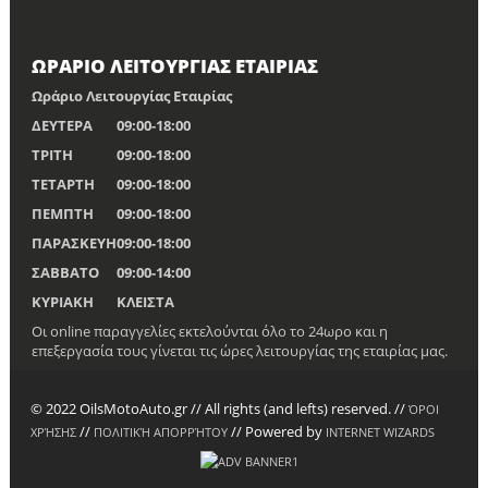
ΩΡΑΡΙΟ ΛΕΙΤΟΥΡΓΙΑΣ ΕΤΑΙΡΙΑΣ
Ωράριο Λειτουργίας Εταιρίας
ΔΕΥΤΕΡΑ
09:00-18:00
ΤΡΙΤΗ
09:00-18:00
ΤΕΤΑΡΤΗ
09:00-18:00
ΠΕΜΠΤΗ
09:00-18:00
ΠΑΡΑΣΚΕΥΗ
09:00-18:00
ΣΑΒΒΑΤΟ
09:00-14:00
ΚΥΡΙΑΚΗ
ΚΛΕΙΣΤΑ
Οι online παραγγελίες εκτελούνται όλο το 24ωρο και η
επεξεργασία τους γίνεται τις ώρες λειτουργίας της εταιρίας μας.
© 2022 OilsMotoAuto.gr // All rights (and lefts) reserved. //
ΌΡΟΙ
//
// Powered by
ΧΡΉΣΗΣ
ΠΟΛΙΤΙΚΉ ΑΠΟΡΡΉΤΟΥ
INTERNET WIZARDS