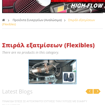
>
Προϊόντα Συνεργείων (Αναλώσιμα)
>
Σπιράλ εξατμίσεων
(Flexibles)
Σπιράλ εξατμίσεων (Flexibles)
There are no products in this category.
Latest Blogs
‹
›
ΠΙΝΑΚΊΔΑ ΈΠΕΣΕ ΣΕ ΑΥΤΟΚΊΝΗΤΟ! ΕΥΤΥΧΏΣ ΤΗΝ ΓΛΊΤΩΣΕ ΜΕ ΕΛΑΦΡΎ