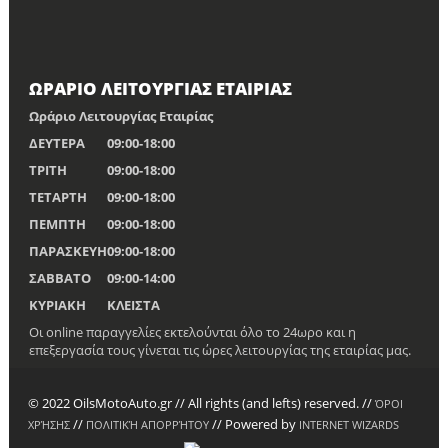
ΩΡΑΡΙΟ ΛΕΙΤΟΥΡΓΙΑΣ ΕΤΑΙΡΙΑΣ
Ωράριο Λειτουργίας Εταιρίας
ΔΕΥΤΕΡΑ
09:00-18:00
ΤΡΙΤΗ
09:00-18:00
ΤΕΤΑΡΤΗ
09:00-18:00
ΠΕΜΠΤΗ
09:00-18:00
ΠΑΡΑΣΚΕΥΗ
09:00-18:00
ΣΑΒΒΑΤΟ
09:00-14:00
ΚΥΡΙΑΚΗ
ΚΛΕΙΣΤΑ
Οι online παραγγελίες εκτελούνται όλο το 24ωρο και η
επεξεργασία τους γίνεται τις ώρες λειτουργίας της εταιρίας μας.
© 2022 OilsMotoAuto.gr // All rights (and lefts) reserved. //
ΌΡΟΙ
//
// Powered by
ΧΡΉΣΗΣ
ΠΟΛΙΤΙΚΉ ΑΠΟΡΡΉΤΟΥ
INTERNET WIZARDS