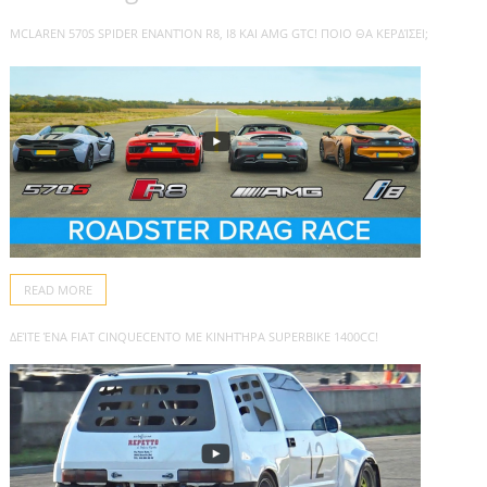
MCLAREN 570S SPIDER ΕΝΑΝΤΊΟΝ R8, I8 ΚΑΙ AMG GTC! ΠΟΙΟ ΘΑ ΚΕΡΔΊΣΕΙ;
READ MORE
ΔΕΊΤΕ ΈΝΑ FIAT CINQUECENTO ΜΕ ΚΙΝΗΤΉΡΑ SUPERBIKE 1400CC!