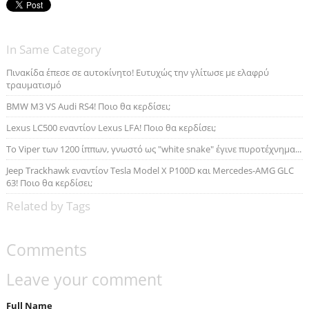
In Same Category
Πινακίδα έπεσε σε αυτοκίνητο! Ευτυχώς την γλίτωσε με ελαφρύ
τραυματισμό
BMW M3 VS Audi RS4! Ποιο θα κερδίσει;
Lexus LC500 εναντίον Lexus LFA! Ποιο θα κερδίσει;
Το Viper των 1200 ίππων, γνωστό ως "white snake" έγινε πυροτέχνημα...
Jeep Trackhawk εναντίον Tesla Model X P100D και Mercedes-AMG GLC
63! Ποιο θα κερδίσει;
Related by Tags
Comments
Leave your comment
Full Name