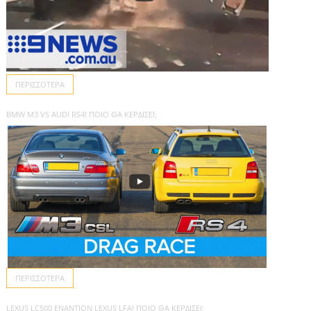
ΠΕΡΙΣΣΌΤΕΡΑ
JEEP TRACKHAWK ΕΝΑΝΤΊΟΝ TESLA MODEL X P100D ΚΑΙ MERCEDES-AMG GLC 63!
ΠΟΙΟ ΘΑ ΚΕΡΔΊΣΕΙ;
ΠΕΡΙΣΣΌΤΕΡΑ
ΤΙ ΘΑ ΣΥΜΒΕΊ ΑΝ ΑΝΤΙΚΑΤΑΣΤΉΣΕΙΣ ΈΝΑ ΕΛΑΣΤΙΚΌ ΑΥΤΟΚΙΝΉΤΟΥ ΜΕ 3000