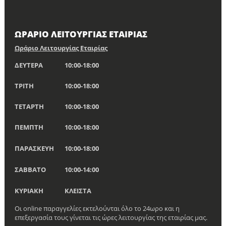
ΩΡΑΡΙΟ ΛΕΙΤΟΥΡΓΙΑΣ ΕΤΑΙΡΙΑΣ
Ωράριο Λειτουργίας Εταιρίας
ΔΕΥΤΕΡΑ
10:00-18:00
ΤΡΙΤΗ
10:00-18:00
ΤΕΤΑΡΤΗ
10:00-18:00
ΠΕΜΠΤΗ
10:00-18:00
ΠΑΡΑΣΚΕΥΗ
10:00-18:00
ΣΑΒΒΑΤΟ
10:00-14:00
ΚΥΡΙΑΚΗ
ΚΛΕΙΣΤΑ
Οι online παραγγελίες εκτελούνται όλο το 24ωρο και η
επεξεργασία τους γίνεται τις ώρες λειτουργίας της εταιρίας μας.