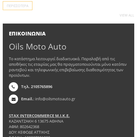
ΠΕΡΙΣΣΌΤΕΡΑ
VIEW ALL
ΕΠΙΚΟΙΝΩΝΊΑ
Oils Moto Auto
Το κατάστημα λειτουργεί διαδικτυακά. Παραλαβή από τις
αποθήκες τις εταιρίας μας θα πραγματοποιούνται μόνο κατόπιν
ραντεβού και τηλεφωνικής επιβεβαίωσης διαθεσιμότητας των
προϊόντων.
Τηλ. 2105765896
Email.
: info@oilsmotoauto.gr
STAX INTERCOMMERCE Μ.Ι.Κ.Ε.
ΚΑΖΑΝΤΖΑΚΗ 6 13675 ΑΘΗΝΑ
ΑΦΜ: 802642368
ΔΟΥ: ΚΕΦΟΔΕ ΑΤΤΙΚΗΣ