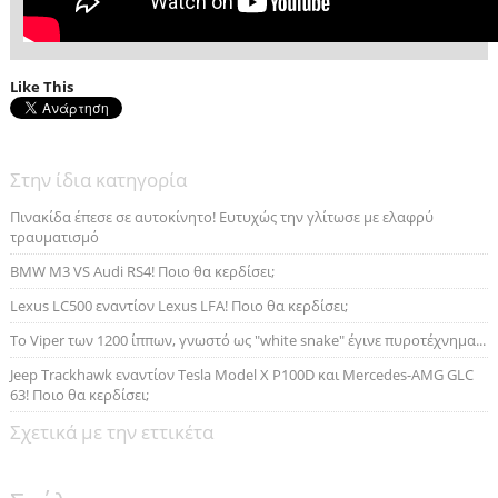
Like This
Στην ίδια κατηγορία
Πινακίδα έπεσε σε αυτοκίνητο! Ευτυχώς την γλίτωσε με ελαφρύ
τραυματισμό
BMW M3 VS Audi RS4! Ποιο θα κερδίσει;
Lexus LC500 εναντίον Lexus LFA! Ποιο θα κερδίσει;
Το Viper των 1200 ίππων, γνωστό ως "white snake" έγινε πυροτέχνημα...
Jeep Trackhawk εναντίον Tesla Model X P100D και Mercedes-AMG GLC
63! Ποιο θα κερδίσει;
Σχετικά με την εττικέτα