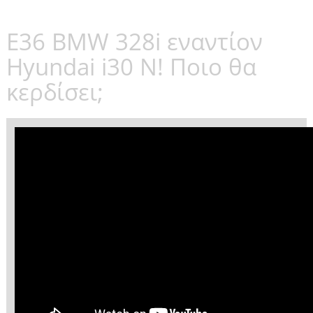
E36 BMW 328i εναντίον
Hyundai i30 N! Ποιο θα
κερδίσει;