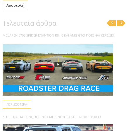
Αποστολή
Τελευταία άρθρα
‹
›
MCLAREN 570S SPIDER ΕΝΑΝΤΊΟΝ R8, I8 ΚΑΙ AMG GTC! ΠΟΙΟ ΘΑ ΚΕΡΔΊΣΕΙ;
ΠΕΡΙΣΣΌΤΕΡΑ
ΔΕΊΤΕ ΈΝΑ FIAT CINQUECENTO ΜΕ ΚΙΝΗΤΉΡΑ SUPERBIKE 1400CC!