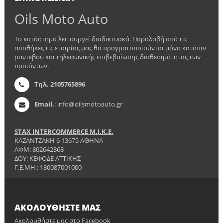
Oils Moto Auto
Το κατάστημα λειτουργεί διαδικτυακά. Παραλαβή από τις
αποθήκες τις εταιρίας μας θα πραγματοποιούνται μόνο κατόπιν
ραντεβού και τηλεφωνικής επιβεβαίωσης διαθεσιμότητας των
προϊόντων.
Τηλ. 2105765896
Email.
: info@oilsmotoauto.gr
STAX INTERCOMMERCE Μ.Ι.Κ.Ε.
ΚΑΖΑΝΤΖΑΚΗ 6 13675 ΑΘΗΝΑ
ΑΦΜ: 802642368
ΔΟΥ: ΚΕΦΟΔΕ ΑΤΤΙΚΗΣ
Γ.Ε.ΜΗ.: 180087001000
ΑΚΟΛΟΥΘΉΣΤΕ ΜΑΣ
Ακολουθήστε μας στο Facebook